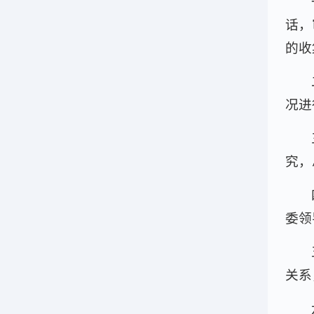
话，
的收
况进
究，
委领
关系